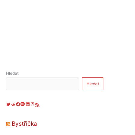
Hledat
Hledat
Twitter
Reddit
Facebook
Last.fm
LinkedIn
Instagram
RSS zdroj
Bystřička