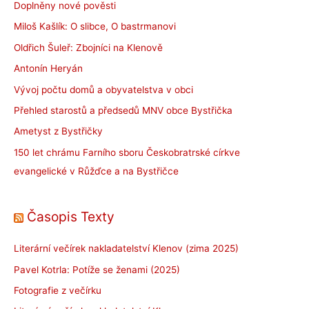
Doplněny nové pověsti
Miloš Kašlík: O slibce, O bastrmanovi
Oldřich Šuleř: Zbojníci na Klenově
Antonín Heryán
Vývoj počtu domů a obyvatelstva v obci
Přehled starostů a předsedů MNV obce Bystřička
Ametyst z Bystřičky
150 let chrámu Farního sboru Českobratrské církve
evangelické v Růžďce a na Bystřičce
Časopis Texty
Literární večírek nakladatelství Klenov (zima 2025)
Pavel Kotrla: Potíže se ženami (2025)
Fotografie z večírku