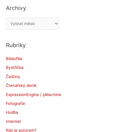
Archivy
A
r
c
Rubriky
h
i
Bibliofilie
v
Bystřička
y
Češtiny
Čtenářský deník
ExpressionEngine / pMachine
Fotografie
Hudba
Internet
Kdo je autorem?