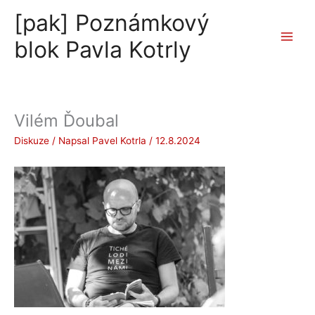
Přeskočit
[pak] Poznámkový
na
obsah
blok Pavla Kotrly
Vilém Ďoubal
Diskuze
/ Napsal
Pavel Kotrla
/
12.8.2024