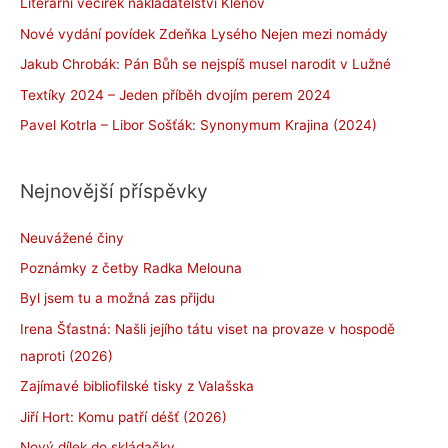
Literární večírek nakladatelství Klenov
Nové vydání povídek Zdeňka Lysého Nejen mezi nomády
Jakub Chrobák: Pán Bůh se nejspíš musel narodit v Lužné
Textíky 2024 – Jeden příběh dvojím perem 2024
Pavel Kotrla – Libor Sošťák: Synonymum Krajina (2024)
Nejnovější příspěvky
Neuvážené činy
Poznámky z četby Radka Melouna
Byl jsem tu a možná zas přijdu
Irena Šťastná: Našli jejího tátu viset na provaze v hospodě
naproti (2026)
Zajímavé bibliofilské tisky z Valašska
Jiří Hort: Komu patří déšť (2026)
Nový dílek do skládačky