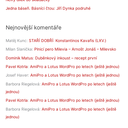
Jedna báseň. Básníci čtou: Jiří Dynka podruhé
Nejnovější komentáře
Matěj Kunc
:
STAŘÍ DOBŘÍ: Konstantinos Kavafis (LXV.)
Milan Slanička
:
Plnicí pero Milevia – Arnošt Jonáš – Milevsko
Dominik Matus
:
Duběnkový inkoust – recept první
Pavel Kotrla
:
AmiPro a Lotus WordPro po letech (ještě jednou)
Josef Haver
:
AmiPro a Lotus WordPro po letech (ještě jednou)
Barbora Riegelová
:
AmiPro a Lotus WordPro po letech (ještě
jednou)
Pavel Kotrla
:
AmiPro a Lotus WordPro po letech (ještě jednou)
Barbora Riegelová
:
AmiPro a Lotus WordPro po letech (ještě
jednou)