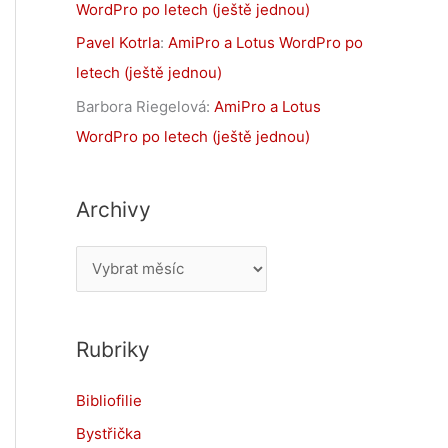
WordPro po letech (ještě jednou)
Pavel Kotrla
:
AmiPro a Lotus WordPro po
letech (ještě jednou)
Barbora Riegelová
:
AmiPro a Lotus
WordPro po letech (ještě jednou)
Archivy
A
r
c
Rubriky
h
i
Bibliofilie
v
Bystřička
y