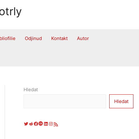
otrly
bliofilie
Odjinud
Kontakt
Autor
Hledat
Hledat
Twitter
Reddit
Facebook
Last.fm
LinkedIn
Instagram
RSS zdroj