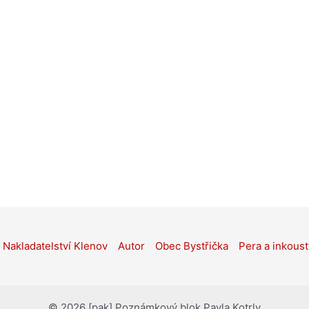
Nakladatelství Klenov
Autor
Obec Bystřička
Pera a inkoust
© 2026 [pak] Poznámkový blok Pavla Kotrly