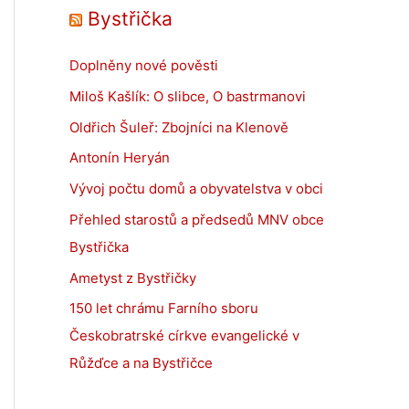
Bystřička
Doplněny nové pověsti
Miloš Kašlík: O slibce, O bastrmanovi
Oldřich Šuleř: Zbojníci na Klenově
Antonín Heryán
Vývoj počtu domů a obyvatelstva v obci
Přehled starostů a předsedů MNV obce
Bystřička
Ametyst z Bystřičky
150 let chrámu Farního sboru
Českobratrské církve evangelické v
Růžďce a na Bystřičce