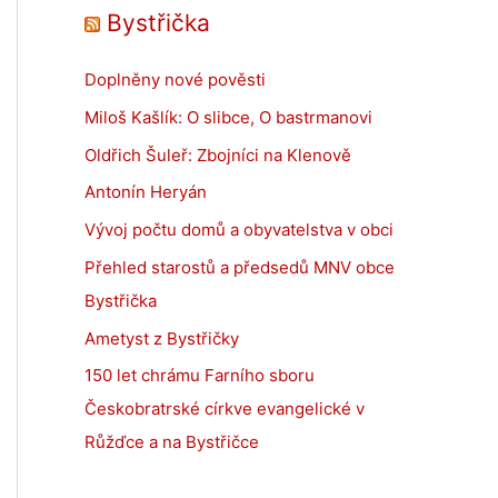
Bystřička
Doplněny nové pověsti
Miloš Kašlík: O slibce, O bastrmanovi
Oldřich Šuleř: Zbojníci na Klenově
Antonín Heryán
Vývoj počtu domů a obyvatelstva v obci
Přehled starostů a předsedů MNV obce
Bystřička
Ametyst z Bystřičky
150 let chrámu Farního sboru
Českobratrské církve evangelické v
Růžďce a na Bystřičce