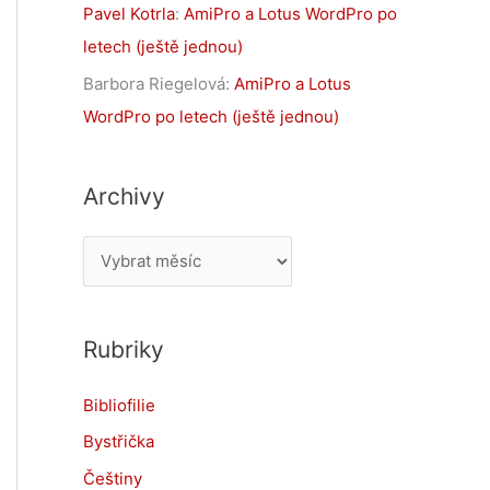
Pavel Kotrla
:
AmiPro a Lotus WordPro po
letech (ještě jednou)
Barbora Riegelová
:
AmiPro a Lotus
WordPro po letech (ještě jednou)
Archivy
A
r
c
Rubriky
h
i
Bibliofilie
v
Bystřička
y
Češtiny