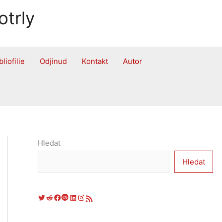
otrly
bliofilie
Odjinud
Kontakt
Autor
Hledat
Hledat
Twitter
Reddit
Facebook
Last.fm
LinkedIn
Instagram
RSS zdroj