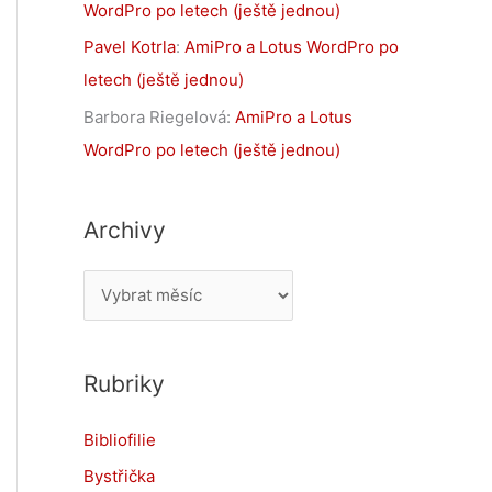
WordPro po letech (ještě jednou)
Pavel Kotrla
:
AmiPro a Lotus WordPro po
letech (ještě jednou)
Barbora Riegelová
:
AmiPro a Lotus
WordPro po letech (ještě jednou)
Archivy
A
r
c
Rubriky
h
i
Bibliofilie
v
Bystřička
y