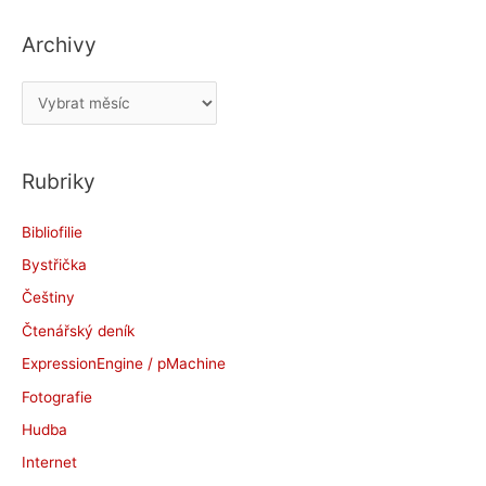
Archivy
A
r
c
Rubriky
h
i
Bibliofilie
v
Bystřička
y
Češtiny
Čtenářský deník
ExpressionEngine / pMachine
Fotografie
Hudba
Internet