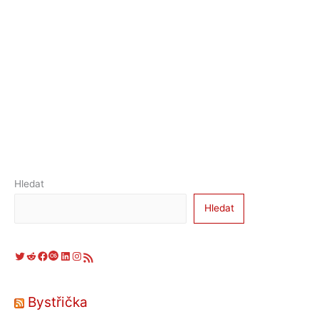
Hledat
Hledat
Twitter
Reddit
Facebook
Last.fm
LinkedIn
Instagram
RSS zdroj
Bystřička