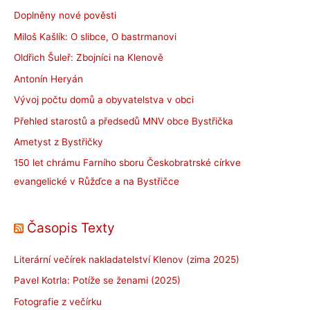
Doplněny nové pověsti
Miloš Kašlík: O slibce, O bastrmanovi
Oldřich Šuleř: Zbojníci na Klenově
Antonín Heryán
Vývoj počtu domů a obyvatelstva v obci
Přehled starostů a předsedů MNV obce Bystřička
Ametyst z Bystřičky
150 let chrámu Farního sboru Českobratrské církve
evangelické v Růžďce a na Bystřičce
Časopis Texty
Literární večírek nakladatelství Klenov (zima 2025)
Pavel Kotrla: Potíže se ženami (2025)
Fotografie z večírku