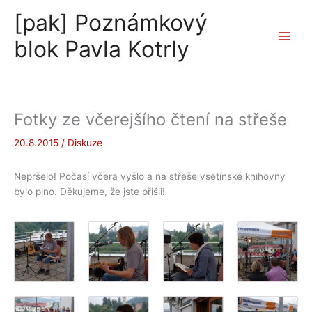
Přeskočit
[pak] Poznámkový
na
obsah
blok Pavla Kotrly
Fotky ze včerejšího čtení na střeše
20.8.2015
/
Diskuze
Nepršelo! Počasí včera vyšlo a na střeše vsetínské knihovny
bylo plno. Děkujeme, že jste přišli!