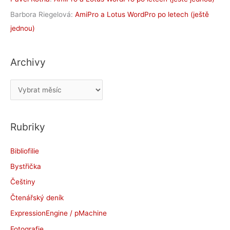
Barbora Riegelová
:
AmiPro a Lotus WordPro po letech (ještě
jednou)
Archivy
A
r
c
Rubriky
h
i
Bibliofilie
v
Bystřička
y
Češtiny
Čtenářský deník
ExpressionEngine / pMachine
Fotografie