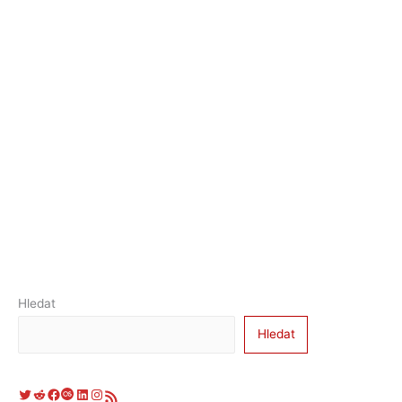
Hledat
Hledat
Twitter
Reddit
Facebook
Last.fm
LinkedIn
Instagram
RSS zdroj