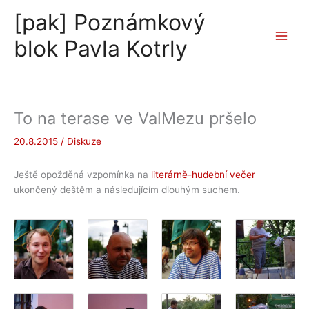
Přeskočit
[pak] Poznámkový
na
obsah
blok Pavla Kotrly
To na terase ve ValMezu pršelo
20.8.2015
/
Diskuze
Ještě opožděná vzpomínka na
literárně-hudební večer
ukončený deštěm a následujícím dlouhým suchem.