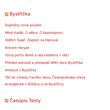
Bystřička
Doplněny nové pověsti
Miloš Kašlík: O slibce, O bastrmanovi
Oldřich Šuleř: Zbojníci na Klenově
Antonín Heryán
Vývoj počtu domů a obyvatelstva v obci
Přehled starostů a předsedů MNV obce Bystřička
Ametyst z Bystřičky
150 let chrámu Farního sboru Českobratrské církve
evangelické v Růžďce a na Bystřičce
Časopis Texty