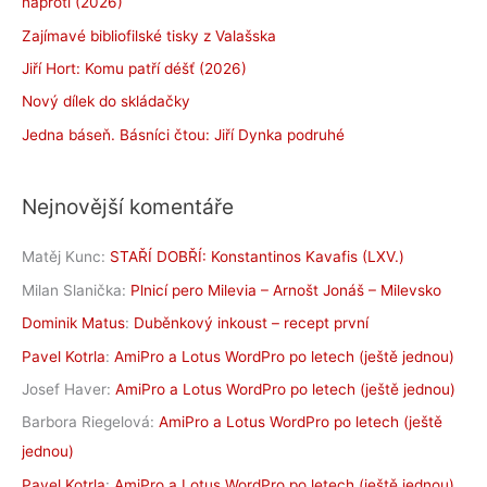
naproti (2026)
Zajímavé bibliofilské tisky z Valašska
Jiří Hort: Komu patří déšť (2026)
Nový dílek do skládačky
Jedna báseň. Básníci čtou: Jiří Dynka podruhé
Nejnovější komentáře
Matěj Kunc
:
STAŘÍ DOBŘÍ: Konstantinos Kavafis (LXV.)
Milan Slanička
:
Plnicí pero Milevia – Arnošt Jonáš – Milevsko
Dominik Matus
:
Duběnkový inkoust – recept první
Pavel Kotrla
:
AmiPro a Lotus WordPro po letech (ještě jednou)
Josef Haver
:
AmiPro a Lotus WordPro po letech (ještě jednou)
Barbora Riegelová
:
AmiPro a Lotus WordPro po letech (ještě
jednou)
Pavel Kotrla
:
AmiPro a Lotus WordPro po letech (ještě jednou)