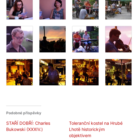
Podobné příspěvky
STAŘÍ DOBŘÍ: Charles
Toleranční kostel na Hrubé
Bukowski (XXXIV.)
Lhotě historickým
objektivem