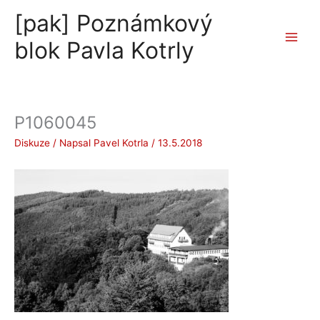
Přeskočit
[pak] Poznámkový
na
obsah
blok Pavla Kotrly
P1060045
Diskuze
/ Napsal
Pavel Kotrla
/
13.5.2018