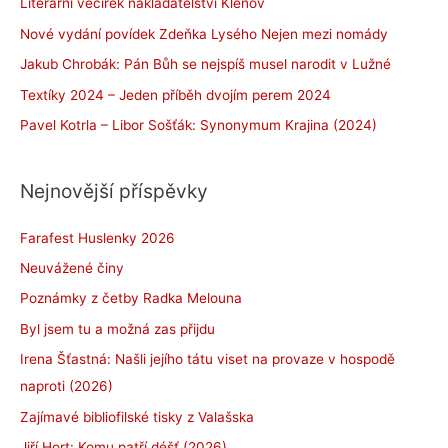
Literární večírek nakladatelství Klenov
Nové vydání povídek Zdeňka Lysého Nejen mezi nomády
Jakub Chrobák: Pán Bůh se nejspíš musel narodit v Lužné
Textíky 2024 – Jeden příběh dvojím perem 2024
Pavel Kotrla – Libor Sošťák: Synonymum Krajina (2024)
Nejnovější příspěvky
Farafest Huslenky 2026
Neuvážené činy
Poznámky z četby Radka Melouna
Byl jsem tu a možná zas přijdu
Irena Šťastná: Našli jejího tátu viset na provaze v hospodě
naproti (2026)
Zajímavé bibliofilské tisky z Valašska
Jiří Hort: Komu patří déšť (2026)