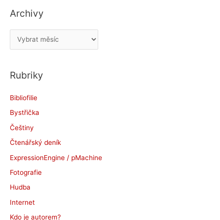
Archivy
A
r
c
Rubriky
h
i
Bibliofilie
v
Bystřička
y
Češtiny
Čtenářský deník
ExpressionEngine / pMachine
Fotografie
Hudba
Internet
Kdo je autorem?