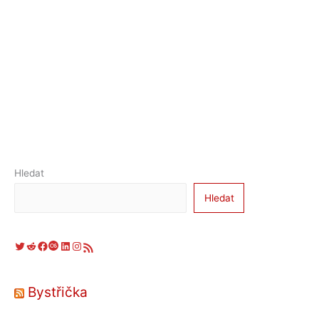
Hledat
Hledat
Twitter
Reddit
Facebook
Last.fm
LinkedIn
Instagram
RSS zdroj
Bystřička