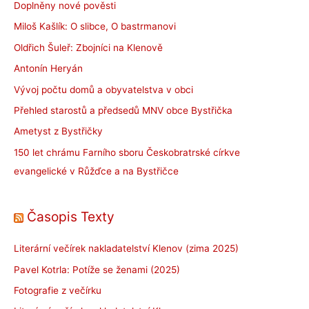
Doplněny nové pověsti
Miloš Kašlík: O slibce, O bastrmanovi
Oldřich Šuleř: Zbojníci na Klenově
Antonín Heryán
Vývoj počtu domů a obyvatelstva v obci
Přehled starostů a předsedů MNV obce Bystřička
Ametyst z Bystřičky
150 let chrámu Farního sboru Českobratrské církve
evangelické v Růžďce a na Bystřičce
Časopis Texty
Literární večírek nakladatelství Klenov (zima 2025)
Pavel Kotrla: Potíže se ženami (2025)
Fotografie z večírku