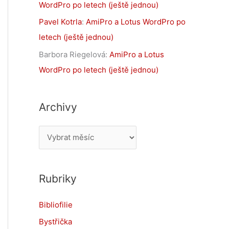
WordPro po letech (ještě jednou)
Pavel Kotrla
:
AmiPro a Lotus WordPro po
letech (ještě jednou)
Barbora Riegelová
:
AmiPro a Lotus
WordPro po letech (ještě jednou)
Archivy
A
r
c
Rubriky
h
i
Bibliofilie
v
Bystřička
y