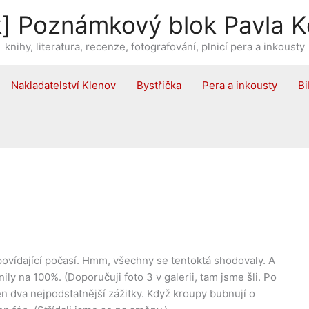
] Poznámkový blok Pavla K
knihy, literatura, recenze, fotografování, plnicí pera a inkousty
Nakladatelství Klenov
Bystřička
Pera a inkousty
Bi
povídající počasí. Hmm, všechny se tentoktá shodovaly. A
ly na 100%. (Doporučuji foto 3 v galerii, tam jsme šli. Po
en dva nejpodstatnější zážitky. Když kroupy bubnují o