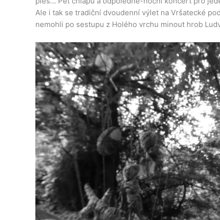
pleš… Pět chlapů a odpoledně-noční koncert pro jeden
Ale i tak se tradiční dvoudenní výlet na Vršatecké po
nemohli po sestupu z Holého vrchu minout hrob Ludvík