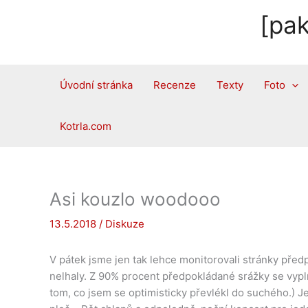
Přeskočit
[pak
na
obsah
Úvodní stránka
Recenze
Texty
Foto
Kotrla.com
Asi kouzlo woodooo
13.5.2018
/
Diskuze
V pátek jsme jen tak lehce monitorovali stránky před
nelhaly. Z 90% procent předpokládané srážky se vyplni
tom, co jsem se optimisticky převlékl do suchého.) J