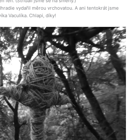
 fén. (Střídali jsme se na směny.)
dhradie vydařil měrou vrchovatou. A ani tentokrát jsme
a Vaculíka. Chlapi, díky!