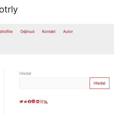
otrly
bliofilie
Odjinud
Kontakt
Autor
Hledat
Hledat
Twitter
Reddit
Facebook
Last.fm
LinkedIn
Instagram
RSS zdroj