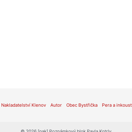
Nakladatelství Klenov
Autor
Obec Bystřička
Pera a inkoust
© 2026 [pak] Poznámkový blok Pavla Kotrly