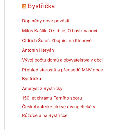
Bystřička
Doplněny nové pověsti
Miloš Kašlík: O slibce, O bastrmanovi
Oldřich Šuleř: Zbojníci na Klenově
Antonín Heryán
Vývoj počtu domů a obyvatelstva v obci
Přehled starostů a předsedů MNV obce
Bystřička
Ametyst z Bystřičky
150 let chrámu Farního sboru
Českobratrské církve evangelické v
Růžďce a na Bystřičce