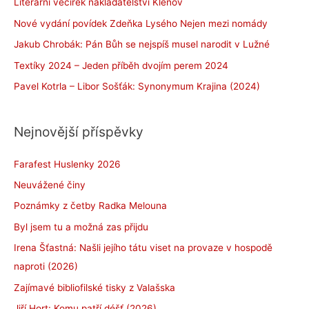
Literární večírek nakladatelství Klenov
Nové vydání povídek Zdeňka Lysého Nejen mezi nomády
Jakub Chrobák: Pán Bůh se nejspíš musel narodit v Lužné
Textíky 2024 – Jeden příběh dvojím perem 2024
Pavel Kotrla – Libor Sošťák: Synonymum Krajina (2024)
Nejnovější příspěvky
Farafest Huslenky 2026
Neuvážené činy
Poznámky z četby Radka Melouna
Byl jsem tu a možná zas přijdu
Irena Šťastná: Našli jejího tátu viset na provaze v hospodě
naproti (2026)
Zajímavé bibliofilské tisky z Valašska
Jiří Hort: Komu patří déšť (2026)