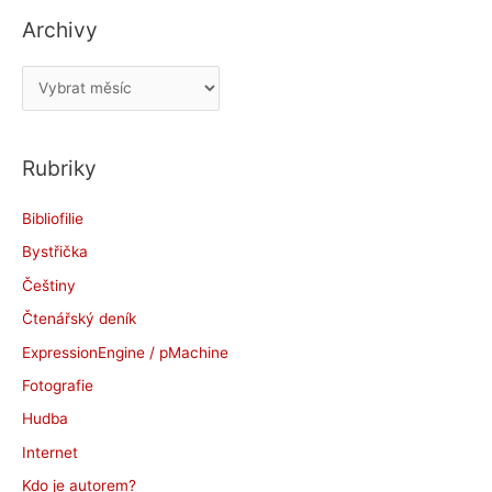
Archivy
A
r
c
Rubriky
h
i
Bibliofilie
v
Bystřička
y
Češtiny
Čtenářský deník
ExpressionEngine / pMachine
Fotografie
Hudba
Internet
Kdo je autorem?