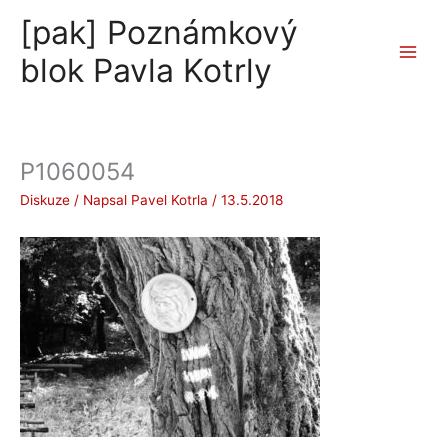
Přeskočit
[pak] Poznámkový
na
obsah
blok Pavla Kotrly
P1060054
Diskuze
/ Napsal
Pavel Kotrla
/
13.5.2018