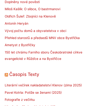
Doplněny nové pověsti
Miloš Kašlík: O slibce, O bastrmanovi
Oldřich Šuleř: Zbojníci na Klenově
Antonín Heryán
Vývoj počtu domů a obyvatelstva v obci
Přehled starostů a předsedů MNV obce Bystřička
Ametyst z Bystřičky
150 let chrámu Farního sboru Českobratrské církve
evangelické v Růžďce a na Bystřičce
Časopis Texty
Literární večírek nakladatelství Klenov (zima 2025)
Pavel Kotrla: Potíže se ženami (2025)
Fotografie z večírku