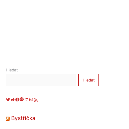
Hledat
Hledat
Twitter
Reddit
Facebook
Last.fm
LinkedIn
Instagram
RSS zdroj
Bystřička